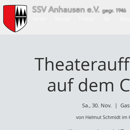
SSV Anhausen e.V.
gegr. 1946
Verein
Boccia
Fußball
Ski
Tals
Theaterauf
auf dem C
Sa., 30. Nov.
  |  
Gas
von Helmut Schmidt im G