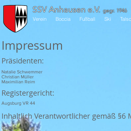
SSV Anhausen e.V.
gegr. 1946
Verein
Boccia
Fußball
Ski
Tals
Impressum
Präsidenten:
Natalie Schwemmer
Christian Müller
Maximilian Reim
Registergericht:
Augsburg VR 44
Inhaltlich Verantwortlicher gemäß §6
Christian Müller