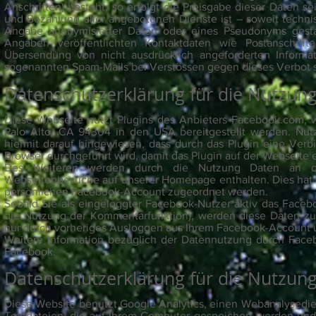
Anschriften) besteht, so erfolgt die Preisgabe dieser Daten se
und Bezahlung aller angebotenen Dienste ist – soweit tech
Angabe anonymisierter Daten oder eines Pseudonyms gesta
Angaben veröffentlichten Kontaktdaten wie Postanschrif
Übersendung von nicht ausdrücklich angeforderten Informat
sogenannten Spam-Mails bei Verstössen gegen dieses Verbot s
Datenschutzerklärung für die Nutzung
Diese Webseite nutzt Plugins des Anbieters Facebook.com, 
Palo Alto, CA 94304 in den USA bereitgestellt werden. Nutze
hiermit darauf hingewiesen, dass durch das Plugin eine Ver
Browser durchgeführt wird, damit das Plugin auf der Webseite e
Des Weiteren werden durch die Nutzung Daten an die 
Webseitenbesuche auf unserer Homepage enthalten. Dies hat 
persönlichen Facebook-Account zugeordnet werden.
Sobald Sie als eingeloggter Facebook-Nutzer aktiv das Facebo
die Nutzung der Kommentarfunktion), werden diese Daten zu
nur durch vorheriges Ausloggen aus Ihrem Facebook-Account
Weitere Information bezüglich der Datennutzung durch Face
Facebook.
Datenschutzerklärung für die Nutzung
Diese Website benutzt Google Analytics, einen Webanalysedien
Textdateien, die auf Ihrem Computer gespeichert werden und