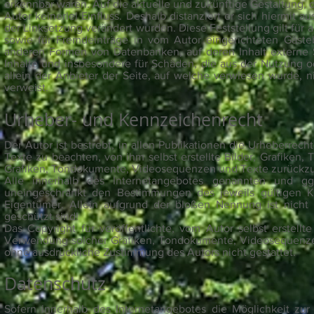
erkennbar waren. Auf die aktuelle und zukünftige Gestaltung, d
Autor keinerlei Einfluss. Deshalb distanziert er sich hiermit a
der Linksetzung verändert wurden. Diese Feststellung gilt für
sowie für Fremdeinträge in vom Autor eingerichteten Gästebü
anderen Formen von Datenbanken, auf deren Inhalt externe Sch
Inhalte und insbesondere für Schäden, die aus der Nutzung o
allein der Anbieter der Seite, auf welche verwiesen wurde, ni
verweist.
Urheber- und Kennzeichenrecht
Der Autor ist bestrebt, in allen Publikationen die Urheberr
Texte zu beachten, von ihm selbst erstellte Bilder, Grafike
Grafiken, Tondokumente, Videosequenzen und Texte zurückzu
Alle innerhalb des Internetangebotes genannten und gg
uneingeschränkt den Bestimmungen des jeweils gültigen K
Eigentümer. Allein aufgrund der bloßen Nennung ist nicht 
geschützt sind!
Das Copyright für veröffentlichte, vom Autor selbst erstellt
Verwendung solcher Grafiken, Tondokumente, Videosequenzen
ohne ausdrückliche Zustimmung des Autors nicht gestattet.
Datenschutz
Sofern innerhalb des Internetangebotes die Möglichkeit zur