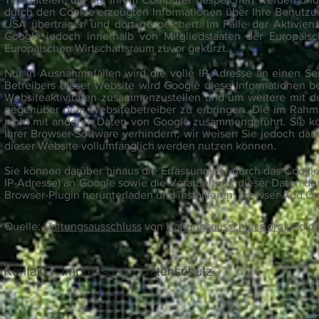
durch den Cookie erzeugten Informationen über Ihre Benutzu
USA übertragen und dort gespeichert. Im Falle der Aktivier
Google jedoch innerhalb von Mitgliedstaaten der Europäi
Europäischen Wirtschaftsraum zuvor gekürzt.
Nur in Ausnahmefällen wird die volle IP-Adresse an einen S
Betreibers dieser Website wird Google diese Informationen 
Websiteaktivitäten zusammenzustellen und um weitere mit d
gegenüber dem Websitebetreiber zu erbringen. Die im Rahme
nicht mit anderen Daten von Google zusammengeführt. Sie k
Ihrer Browser-Software verhindern; wir weisen Sie jedoch dara
dieser Website vollumfänglich werden nutzen können.
Sie können darüber hinaus die Erfassung der durch das Cookie
IP-Adresse) an Google sowie die Verarbeitung dieser Daten du
Browser-Plugin herunterladen und installieren:
Browser Add On 
Quelle:
Haftungsausschluss
von
Haftungsausschluss.org
und d
Kontakt
Impressum
Datenschutz