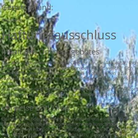
Gerichtsstand:
Augsburg
Haftungsausschluss
Inhalt des Onlineangebotes
Der Autor übernimmt keinerlei Gewähr für die Aktualität, Rich
Website. Haftungsansprüche gegen den Autor, welche sich auf
oder Nichtnutzung der dargebotenen Informationen bzw. durch
wurden, sind grundsätzlich ausgeschlossen, sofern seitens des
vorliegt.
Alle Angebote sind freibleibend und unverbindlich. Der Autor 
ohne gesonderte Ankündigung zu verändern, zu ergänzen, zu lö
Verweise und Links
Bei direkten oder indirekten Verweisen auf fremde Webseite
liegen, würde eine Haftungsverpflichtung ausschließlich in dem 
ihm technisch möglich und zumutbar wäre, die Nutzung im Falle
Der Autor erklärt hiermit ausdrücklich, dass zum Zeitpunkt