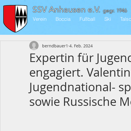
SSV Anhausen e.V.
gegr. 1946
Verein
Boccia
Fußball
Ski
Tals
berndbauer1
4. Feb. 2024
Expertin für Jugen
engagiert. Valenti
Jugendnational- sp
sowie Russische Me