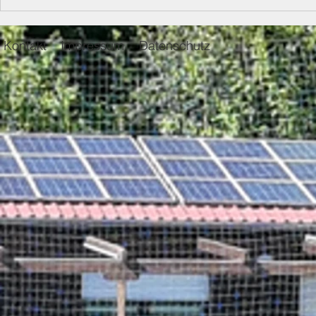
Ergebnisse
Neuer Termi
Vereinsmeisterschaft 2026
Snowboard
Vereinsmeis
Kontakt
Impressum
Datenschutz
März 2026