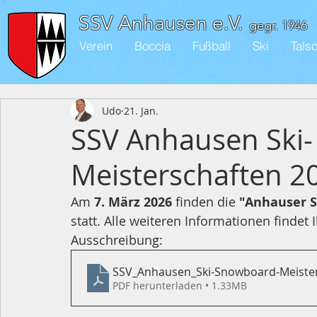
SSV Anhausen e.V.
gegr. 1946
Verein
Boccia
Fußball
Ski
Tals
Udo
21. Jan.
SSV Anhausen Ski
Meisterschaften 2
Am 
7. März 2026
 finden die 
"Anhauser S
statt. Alle weiteren Informationen findet 
Ausschreibung:
SSV_Anhausen_Ski-Snowboard-Meister
PDF herunterladen • 1.33MB