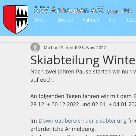
SSV Anhausen e.V.
gegr. 1946
Verein
Boccia
Fußball
Ski
Tals
Michael Schmidt
28. Nov. 2022
Skiabteilung Win
Nach zwei Jahren Pause starten wir nun w
auf euch. 
An folgenden Tagen fahren wir mit dem B
28.12. + 30.12.2022 und 02.01. + 04.01.20
Im 
Downloadbereich der Skiabteilung
 fi
erforderliche Anmeldung.