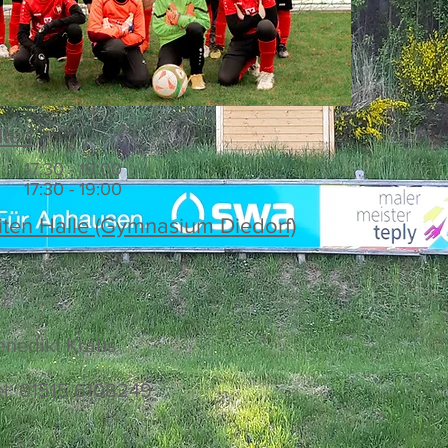
iten
17:30 - 19:00
17:30 - 19:00
iten Halle (Gymnasium Diedorf)
enedikt Kraus
el. 01515 6108249