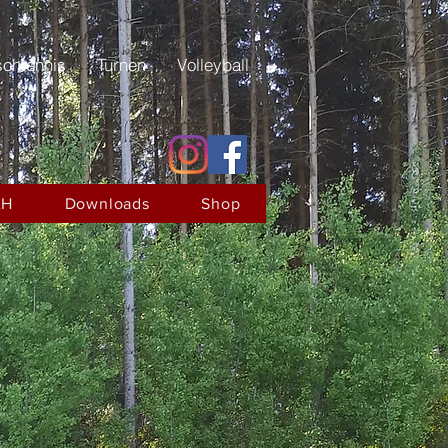
schtennis
Turnen
Volleyball
AH
Downloads
Shop