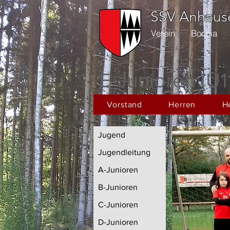
SSV Anhause
Verein
Boccia
E-Junioren (U1
Vorstand
Herren
He
Jugend
Jugendleitung
A-Junioren
B-Junioren
C-Junioren
D-Junioren