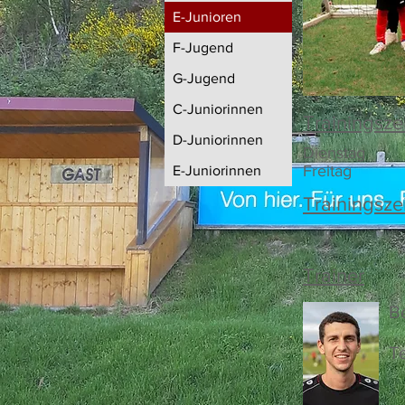
E-Junioren
F-Jugend
G-Jugend
C-Juniorinnen
Trainingsze
D-Juniorinnen
Dienstag
Freitag
E-Juniorinnen
Trainingsze
Trainer
B
T