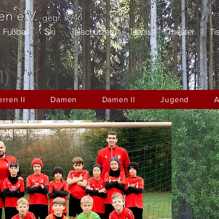
n e.V.
gegr. 1946
Fußball
Ski
Talschützen
Tennis
Theater
Ti
1)
rren II
Damen
Damen II
Jugend