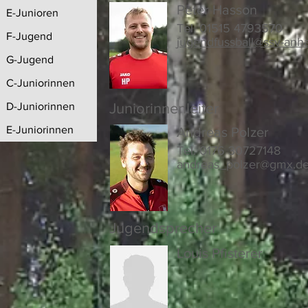
Peter Hasson
E-Junioren
Tel. 01515 4793570
F-Jugend
jugendfussball@ssv-anh
G-Jugend
C-Juniorinnen
D-Juniorinnen
Juniorinnenleiter
E-Juniorinnen
Andreas Polzer
Tel. 0176 30727148
andreas_polzer@gmx.d
Jugendsprecher
Louis Pfisterer