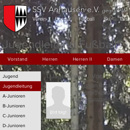
SSV Anhausen e.V.
gegr. 1946
Verein
Boccia
Fußball
Ski
Tals
Jugendleitung Fußball
Vorstand
Herren
Herren II
Damen
1. Jugendleiter / Vorstand Ju
Jugend
Christian Ruck
Jugendleitung
Tel.
01515 6160455
A-Junioren
jugendfussball@ssv-anh
B-Junioren
C-Junioren
2. Jugendleiter
D-Junioren